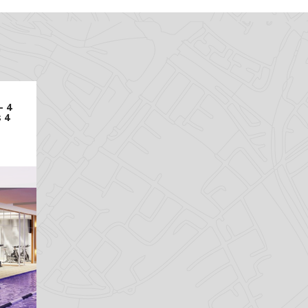
- 4
 4