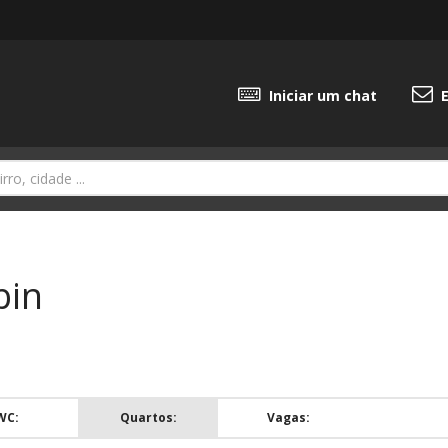
Iniciar um chat
E
bin
WC:
Quartos:
Vagas: