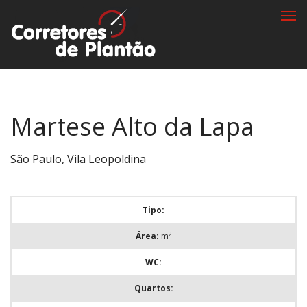
Togg
navi
Martese Alto da Lapa
São Paulo, Vila Leopoldina
Tipo:
2
Área:
m
WC:
Quartos: