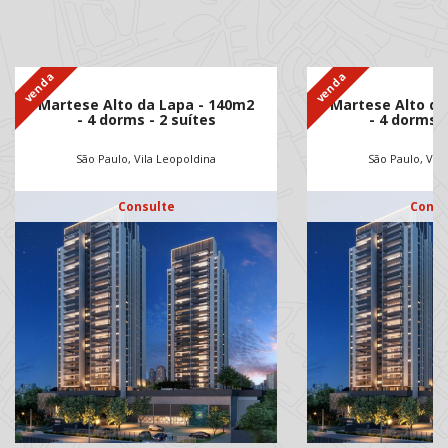
venda
venda
Martese Alto da Lapa - 140m2
Martese Alto da
- 4 dorms - 2 suítes
- 4 dorms -
São Paulo, Vila Leopoldina
São Paulo, Vil
Consulte
Consu