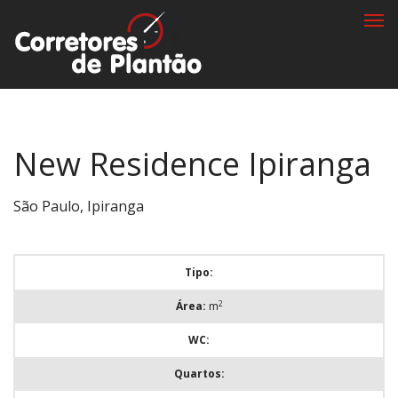
Togg
navi
New Residence Ipiranga
São Paulo, Ipiranga
Tipo:
2
Área:
m
WC:
Quartos: