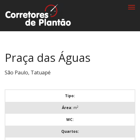
Togg
navi
Praça das Águas
São Paulo, Tatuapé
Tipo:
2
Área:
m
WC:
Quartos: