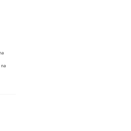
 na
s na