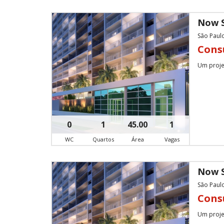
Now S
São Paulo
Cons
Um projet
0
1
45.00
1
WC
Quartos
Área
Vagas
Now S
São Paulo
Cons
Um projet