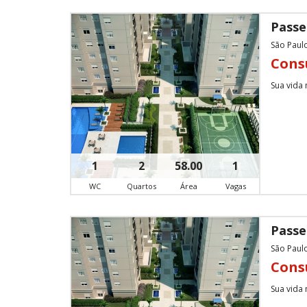
Passe
São Paulo
Cons
Sua vida
1
2
58.00
1
WC
Quartos
Área
Vagas
Passe
São Paulo
Cons
Sua vida