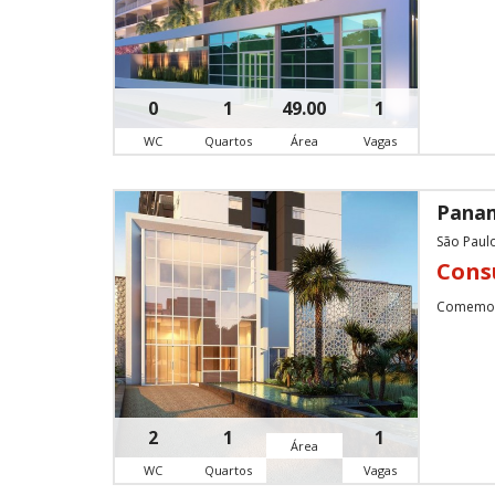
0
1
49.00
1
WC
Quartos
Área
Vagas
Panam
São Paul
Cons
Comemore
2
1
1
Área
WC
Quartos
Vagas