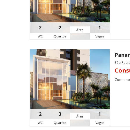
2
2
1
Área
WC
Quartos
Vagas
Panam
São Paul
Cons
Comemore
2
3
1
Área
WC
Quartos
Vagas