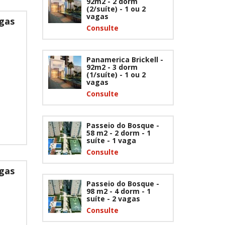
92m2 - 2 dorm
(2/suíte) - 1 ou 2
vagas
agas
Consulte
Panamerica Brickell -
92m2 - 3 dorm
(1/suíte) - 1 ou 2
vagas
Consulte
Passeio do Bosque -
58 m2 - 2 dorm - 1
suíte - 1 vaga
Consulte
agas
Passeio do Bosque -
98 m2 - 4 dorm - 1
suíte - 2 vagas
Consulte