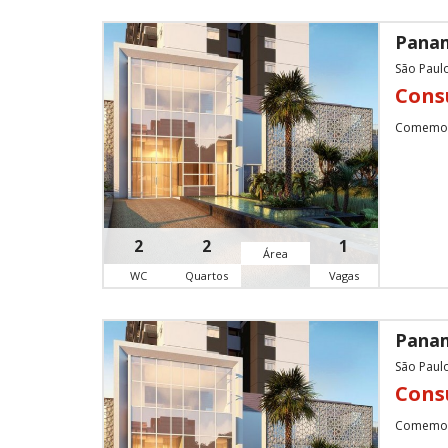
Panam
São Paul
Cons
Comemore
2
2
1
Área
WC
Quartos
Vagas
Panam
São Paul
Cons
Comemore