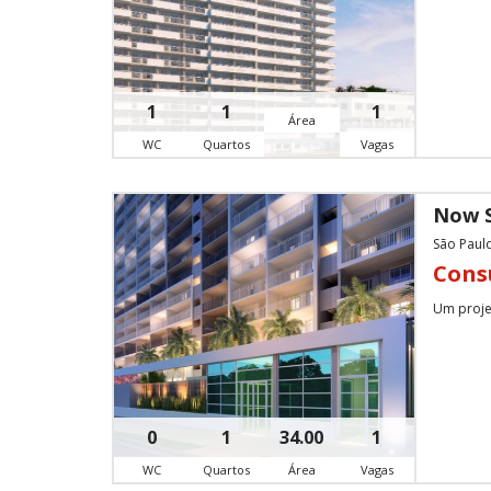
1
1
1
Área
WC
Quartos
Vagas
Now S
São Paulo
Cons
Um projet
0
1
34.00
1
WC
Quartos
Área
Vagas