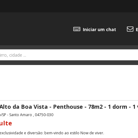
Iniciar um chat
E
lto da Boa Vista - Penthouse - 78m2 - 1 dorm - 1
o/SP - Santo Amaro , 04750-030
ulte
xclusividade e diversão: bem-vindo ao estilo Now de viver.