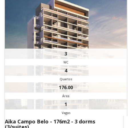
3
WC
4
Quartos
176.00
Área
1
Vagas
Aika Campo Belo - 176m2 - 3 dorms
(3/suites)