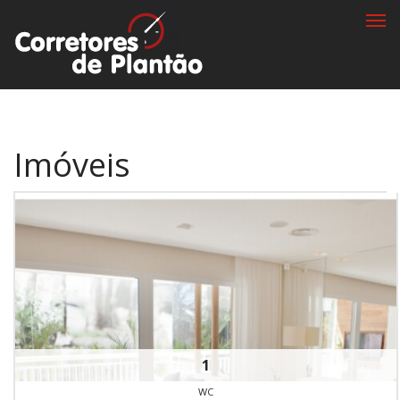
Togg
navi
Imóveis
1
WC