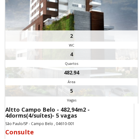
2
WC
4
Quartos
482.94
Área
5
Vagas
Altto Campo Belo - 482,94m2 -
4dorms(4/suítes)- 5 vagas
São Paulo/SP - Campo Belo , 04610-001
Consulte