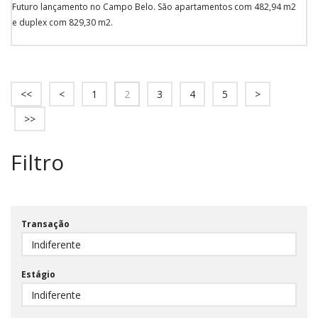
Futuro lançamento no Campo Belo. São apartamentos com 482,94 m2
e duplex com 829,30 m2.
<<
<
1
2
3
4
5
>
>>
Filtro
Transação
Estágio