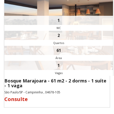
1
WC
2
Quartos
61
Área
1
Vagas
Bosque Marajoara - 61 m2 - 2 dorms - 1 suíte
- 1 vaga
São Paulo/SP - Campininha , 04678-105
Consulte