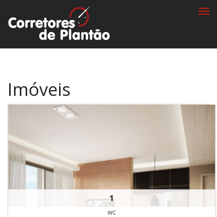
Togg
navi
Imóveis
1
WC