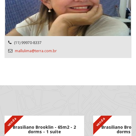
(11) 99970-8337
mallulima@terra.com.br
venda
venda
Brasiliano Brooklin - 65m2 - 2
Brasiliano Brook
dorms - 1 suíte
dorms - 