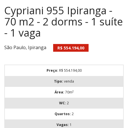
Cypriani 955 Ipiranga -
70 m2 - 2 dorms - 1 suíte
- 1 vaga
São Paulo, Ipiranga
R$ 554.194,00
Preço:
R$ 554.194,00
Tipo:
venda
2
Área:
70m
WC:
2
Quartos:
2
Vagas:
1