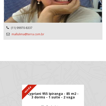
(11) 99970-8337
mallulima@terra.com.br
venda
Cypriani 955 Ipiranga - 85 m2 -
3 dorms - 1 suíte - 2 vaga