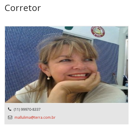
Corretor
(11) 99970-8337
mallulima@terra.com.br