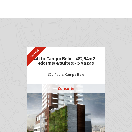
venda
Altto Campo Belo - 482,94m2 -
4dorms(4/suítes)- 5 vagas
São Paulo, Campo Belo
Consulte