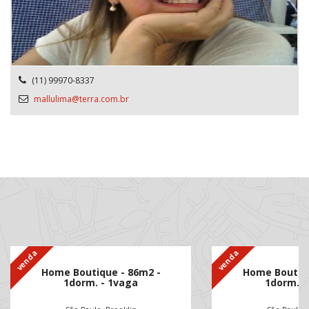
(11) 99970-8337
mallulima@terra.com.br
venda
venda
Home Boutique - 86m2 -
Home Boutiqu
1dorm. - 1vaga
1dorm. -