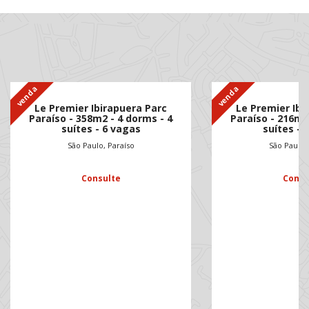
venda
venda
Le Premier Ibirapuera Parc
Le Premier Ibi
Paraíso - 358m2 - 4 dorms - 4
Paraíso - 216m2
suítes - 6 vagas
suítes - 
São Paulo, Paraíso
São Paulo,
Consulte
Consu