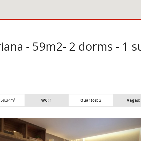
iana - 59m2- 2 dorms - 1 s
2
59.34m
WC:
1
Quartos:
2
Vagas: