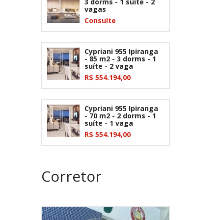
3 dorms - 1 suíte - 2
vagas
Consulte
Cypriani 955 Ipiranga
- 85 m2 - 3 dorms - 1
suíte - 2 vaga
R$ 554.194,00
Cypriani 955 Ipiranga
- 70 m2 - 2 dorms - 1
suíte - 1 vaga
R$ 554.194,00
Corretor