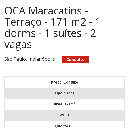
OCA Maracatins -
Terraço - 171 m2 - 1
dorms - 1 suítes - 2
vagas
São Paulo, Indianópolis
Consulte
Preço:
Consulte
Tipo:
venda
2
Área:
171m
WC:
1
Quartos:
1