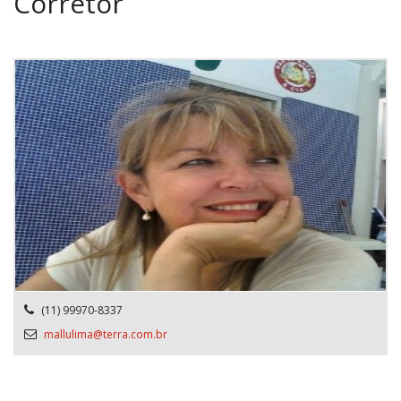
Corretor
(11) 99970-8337
mallulima@terra.com.br