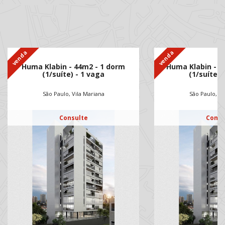
venda
venda
Huma Klabin - 44m2 - 1 dorm
Huma Klabin - 6
(1/suíte) - 1 vaga
(1/suíte) 
São Paulo, Vila Mariana
São Paulo, Vi
Consulte
Consu