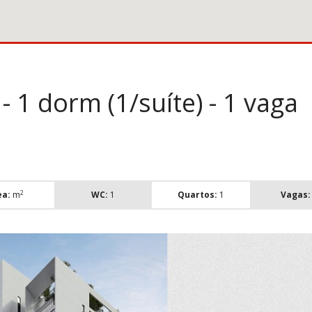
 1 dorm (1/suíte) - 1 vaga
2
ea:
m
WC:
1
Quartos:
1
Vagas: