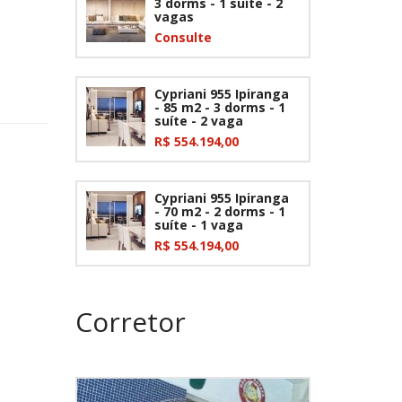
3 dorms - 1 suíte - 2
vagas
Consulte
Cypriani 955 Ipiranga
- 85 m2 - 3 dorms - 1
suíte - 2 vaga
R$ 554.194,00
Cypriani 955 Ipiranga
- 70 m2 - 2 dorms - 1
suíte - 1 vaga
R$ 554.194,00
Corretor