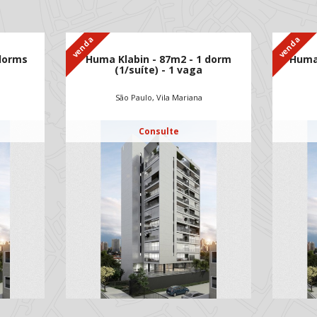
venda
venda
 dorms
Huma Klabin - 87m2 - 1 dorm
Huma 
(1/suíte) - 1 vaga
São Paulo, Vila Mariana
Consulte