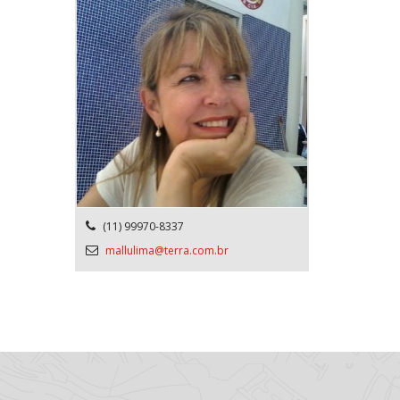
(11) 99970-8337
mallulima@terra.com.br